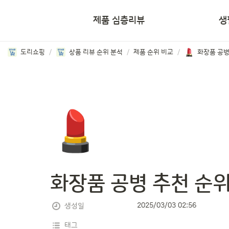
쇼핑리뷰
제품 심층리뷰
생
도리쇼핑
/
상품 리뷰 순위 분석
/
제품 순위 비교
/
💄
화장품 공병 추천 순위
2025/03/03 02:56
생성일
태그