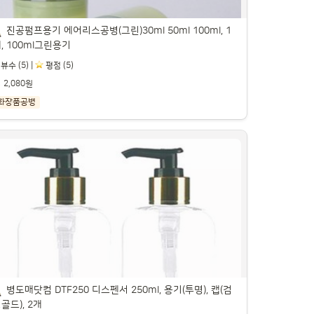
진공펌프용기 에어리스공병(그린)30ml 50ml 100ml, 1
, 100ml그린용기
뷰수 (5) |
️ 평점 (5)
2,080원
화장품공병
진공펌프용기 에어리스공병(그린)30ml 50ml 
00ml, 1개, 100ml그린용기

트너스 활동을 통해 일정액의 수수료를 제공받을 수 있습니다.

병도매닷컴 DTF250 디스펜서 250ml, 용기(투명), 캡(검
골드), 2개