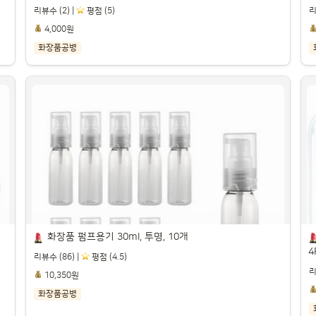
리뷰수 (2) |
️ 평점 (5)
리
4,000원
화장품공병
폼
수제나라 크림용기 100g 화장품용기 크림통 공
병 투명용기 소분 소분용기 천연화장품용기 천연
명
화장품 자연의숲, 1개

파
파트너스 활동을 통해 일정액의 수수료를 제공받을 수 있습니다.

화장품 펌프용기 30ml, 투명, 10개
4
리뷰수 (86) |
️ 평점 (4.5)
리
10,350원
화장품공병