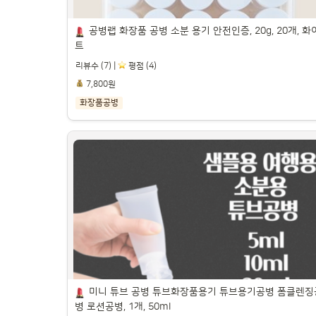
공병랩 화장품 공병 소분 용기 안전인증, 20g, 20개, 화
트
리뷰수 (7) |
️ 평점 (4)
7,800원
화장품공병
공병랩 화장품 공병 소분 용기 안전인증, 20g, 
20개, 화이트

파트너스 활동을 통해 일정액의 수수료를 제공받을 수 있습니다.

미니 튜브 공병 튜브화장품용기 튜브용기공병 폼클렌징
병 로션공병, 1개, 50ml