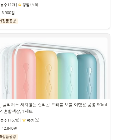
뷰수 (12) |
️ 평점 (4.5)
3,900원
화장품공병
병도매닷컴 DTF250 디스펜서 250ml, 용기(투
), 캡(검정골드), 2개

트너스 활동을 통해 일정액의 수수료를 제공받을 수 있습니다.

클리커스 새지않는 실리콘 트래블 보틀 여행용 공병 90ml 
P, 혼합색상, 1세트
뷰수 (1670) |
️ 평점 (5)
12,840원
화장품공병