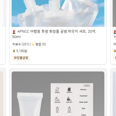
APNCC 여행용 투명 화장품 공병 파우치 세트, 20개, 
50ml
1
리뷰수 (201) |
️ 평점 (5)
리
5,190원
화장품공병
APNCC 여행용 투명 화장품 공병 파우치 세트, 
20개, 50ml

플
파트너스 활동을 통해 일정액의 수수료를 제공받을 수 있습니다.

파