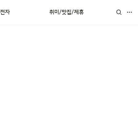
제휴업체
/전자
취미/맛집/제휴
부동산 투자