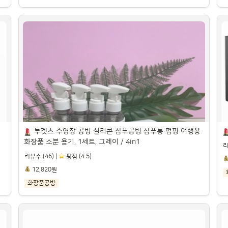
로
화장품 펌프용기 30ml, 투명, 10개

병
파트너스 활동을 통해 일정액의 수수료를 제공받을 수 있습니다.

파
투겟츠 수영장 공병 실리콘 샴푸공병 샴푸통 펌핑 여행용 
화장품 소분 용기, 1세트, 그레이 / 4in1
리
리뷰수 (46) |
️ 평점 (4.5)
12,820원
화장품공병
투겟츠 수영장 공병 실리콘 샴푸공병 샴푸통 펌핑 