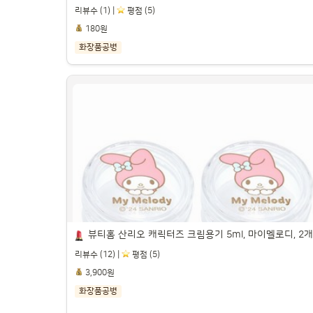
리뷰수 (1) |
️ 평점 (5)
180원
화장품공병
미니 튜브 공병 튜브화장품용기 튜브용기공병 
클렌징공병 로션공병, 1개, 50ml

파트너스 활동을 통해 일정액의 수수료를 제공받을 수 있습니다.

뷰티홈 산리오 캐릭터즈 크림용기 5ml, 마이멜로디, 2개
리뷰수 (12) |
️ 평점 (5)
3,900원
화장품공병