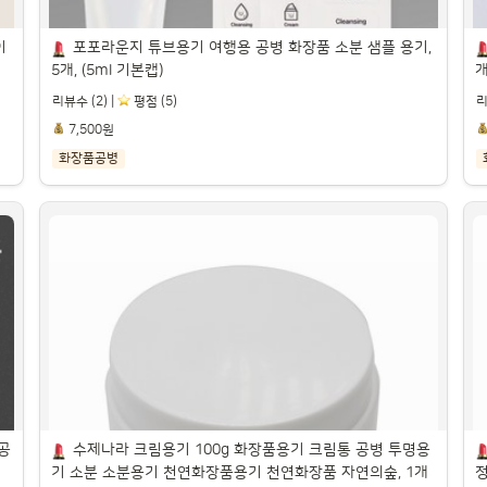
이
포포라운지 튜브용기 여행용 공병 화장품 소분 샘플 용기, 
5개, (5ml 기본캡)
개
리뷰수 (2) |
️ 평점 (5)
리
7,500원
화장품공병
포포라운지 튜브용기 여행용 공병 화장품 소분 샘
플 용기, 5개, (5ml 기본캡)

1
파트너스 활동을 통해 일정액의 수수료를 제공받을 수 있습니다.

파
공
수제나라 크림용기 100g 화장품용기 크림통 공병 투명용
기 소분 소분용기 천연화장품용기 천연화장품 자연의숲, 1개
정