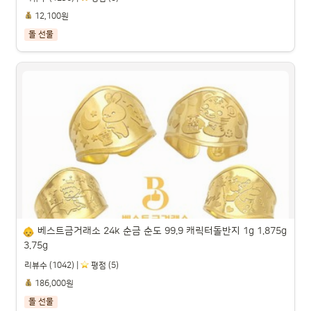
12,100원
돌 선물
미니푸치 딜라이트 베이비 머리핀 8종 세트

파트너스 활동을 통해 일정액의 수수료를 제공받을 수 있습니다.

베스트금거래소 24k 순금 순도 99.9 캐릭터돌반지 1g 1.875g 
3.75g
리뷰수 (1042) |
️ 평점 (5)
186,000원
돌 선물