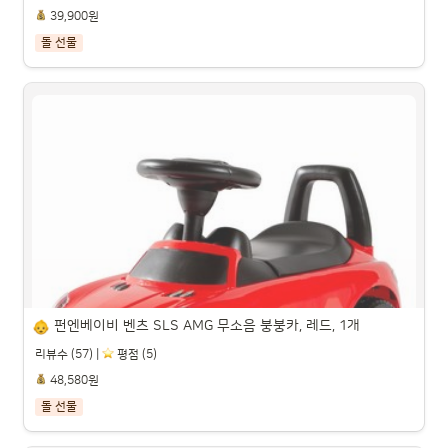
39,900원
돌 선물
몽실이 뽀글곰 야구점퍼 3pcs 상하복세트

파트너스 활동을 통해 일정액의 수수료를 제공받을 수 있습니다.

펀엔베이비 벤츠 SLS AMG 무소음 붕붕카, 레드, 1개
리뷰수 (57) |
️ 평점 (5)
48,580원
돌 선물