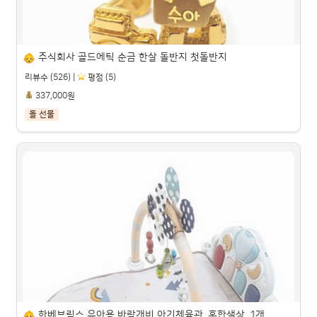
주식회사 골드에틱 순금 한살 돌반지 첫돌반지
리뷰수 (526) |
️ 평점 (5)
337,000원
돌 선물
주식회사 골드에틱 순금 한살 돌반지 첫돌반지

파트너스 활동을 통해 일정액의 수수료를 제공받을 수 있습니다.

하베브릭스 유아용 바람개비 아기체육관, 혼합색상, 1개