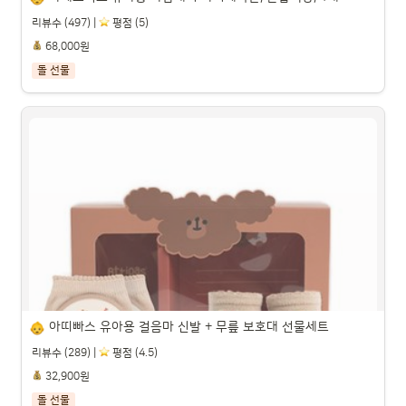
리뷰수 (497) |
️ 평점 (5)
68,000원
돌 선물
하베브릭스 유아용 바람개비 아기체육관, 혼합색상, 1개

파트너스 활동을 통해 일정액의 수수료를 제공받을 수 있습니다.

아띠빠스 유아용 걸음마 신발 + 무릎 보호대 선물세트
리뷰수 (289) |
️ 평점 (4.5)
32,900원
돌 선물