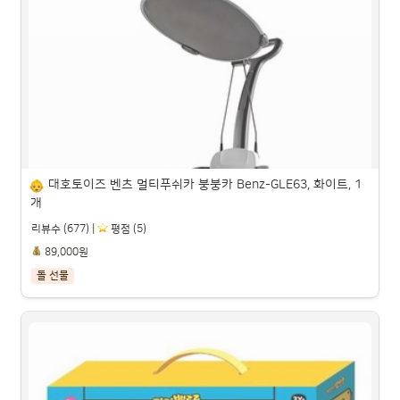
헬로디노 [업그레이드 버전] 워터매직매트 & 야광 매직드로
잉 보드 2 IN 1 색칠공부 엄마표 오감 미술놀이 매트, 혼합색
상, 1개

파트너스 활동을 통해 일정액의 수수료를 제공받을 수 있습니다.

대호토이즈 벤츠 멀티푸쉬카 붕붕카 Benz-GLE63, 화이트, 1
개
리뷰수 (677) |
️ 평점 (5)
89,000원
돌 선물
대호토이즈 벤츠 멀티푸쉬카 붕붕카 Benz-GLE63, 화이트, 1
개
