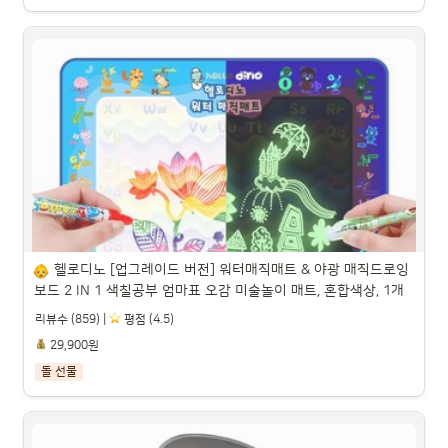
베스트금거래소 24k 순금 순도 99.9 캐릭터돌반지 1g 
1.875g 3.75g

파트너스 활동을 통해 일정액의 수수료를 제공받을 수 있습니다.

헬로디노 [업그레이드 버전] 워터매직매트 & 야광 매직드로잉 
보드 2 IN 1 색칠공부 엄마표 오감 미술놀이 매트, 혼합색상, 1개
리뷰수 (859) |
️ 평점 (4.5)
29,900원
돌 선물