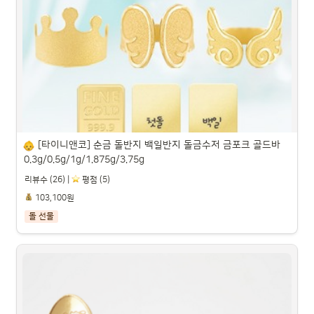
도담 무형광 40수 코마사 돌답례품 수건, 20개, 스노우 화이
트

파트너스 활동을 통해 일정액의 수수료를 제공받을 수 있습니다.

[타이니앤코] 순금 돌반지 백일반지 돌금수저 금포크 골드바 
0.3g/0.5g/1g/1.875g/3.75g
리뷰수 (26) |
️ 평점 (5)
103,100원
돌 선물
[타이니앤코] 순금 돌반지 백일반지 돌금수저 금포크 골드바 
0.3g/0.5g/1g/1.875g/3.75g
