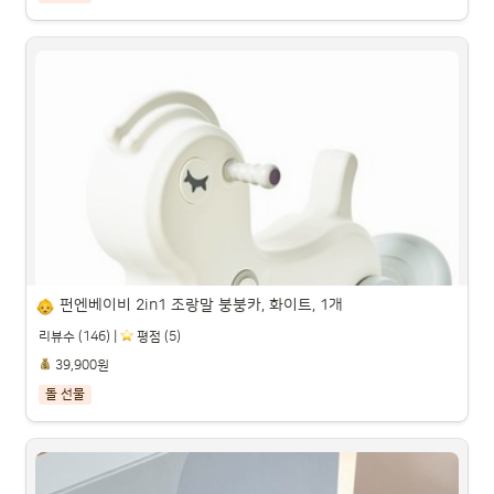
아띠빠스 유아용 걸음마 신발 + 무릎 보호대 선물세트

파트너스 활동을 통해 일정액의 수수료를 제공받을 수 있습니다.

펀엔베이비 2in1 조랑말 붕붕카, 화이트, 1개
리뷰수 (146) |
️ 평점 (5)
39,900원
돌 선물