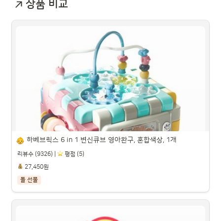
상품 비교
하베브릭스 6 in 1 변신큐브 영아완구, 혼합색상, 1개
리뷰수 (9326) |
️ 평점 (5)
27,450원
돌 선물