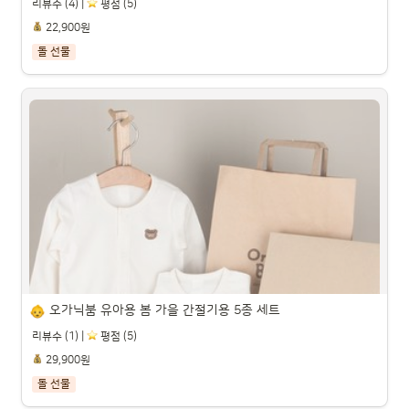
리뷰수 (4) |
️ 평점 (5)
22,900원
돌 선물
꿀스틱 답례품 결혼식 돌잔치 국내산 벌꿀 허니스틱 무료 라
벨스티커 쇼핑백 증정, 선물패키지, 5세트

파트너스 활동을 통해 일정액의 수수료를 제공받을 수 있습니다.

오가닉붐 유아용 봄 가을 간절기용 5종 세트
리뷰수 (1) |
️ 평점 (5)
29,900원
돌 선물