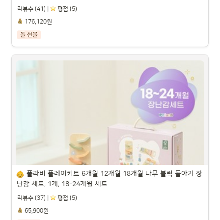
리뷰수 (41) |
️ 평점 (5)
176,120원
돌 선물
우이동금손 턱받이 베이비 민트 세트, 3개입, 1세트

파트너스 활동을 통해 일정액의 수수료를 제공받을 수 있습니다.

폴라비 플레이키트 6개월 12개월 18개월 나무 블럭 돌아기 장
난감 세트, 1개, 18-24개월 세트
리뷰수 (37) |
️ 평점 (5)
65,900원