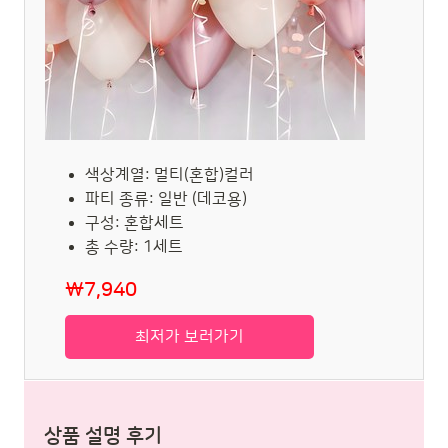
색상계열: 멀티(혼합)컬러
파티 종류: 일반 (데코용)
구성: 혼합세트
총 수량: 1세트
₩7,940
최저가 보러가기
상품 설명 후기