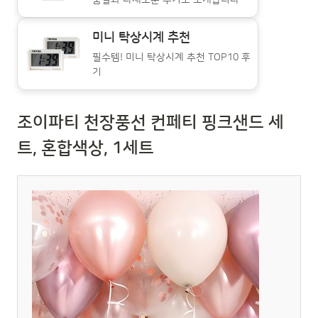
미니 탁상시계 추천
필수템! 미니 탁상시계 추천 TOP10 후
기
조이파티 천장풍선 컨페티 핑크샌드 세
트, 혼합색상, 1세트