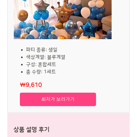
파티 종류: 생일
색상계열: 블루계열
구성: 혼합세트
총 수량: 1세트
₩9,610
최저가 보러가기
상품 설명 후기