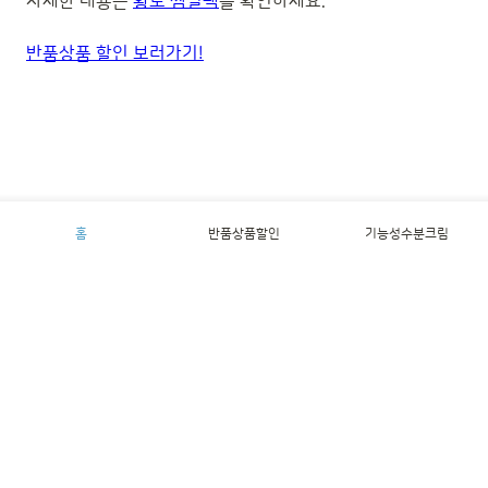
자세한 내용은
황토 찜질팩
을 확인하세요.
반품상품 할인 보러가기!
홈
반품상품할인
기능성수분크림