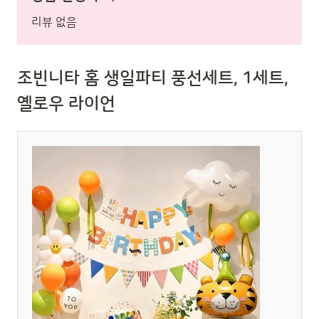
리뷰 없음
조빈니타 홈 생일파티 풍선세트, 1세트,
옐로우 라이언