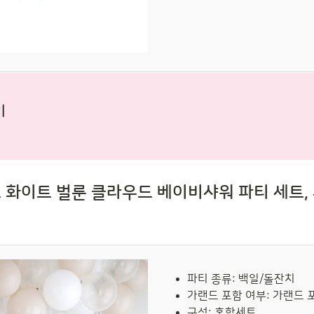
기
화이트 벌룬 클라우드 베이비샤워 파티 세트, 
파티 종류: 백일/돌잔치
가랜드 포함 여부: 가랜드 
구성: 혼합세트