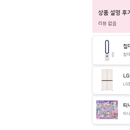
상품 설명 후
리뷰 없음
침
침대
L
LG
티
티니