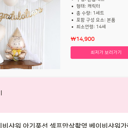
형태: 캐릭터
총 수량: 1세트
포함 구성 요소: 본품
최소연령: 14세
₩14,900
최저가 보러가기
기
이비샤워 아기풍선 셀프만삭촬영 베이비샤워가