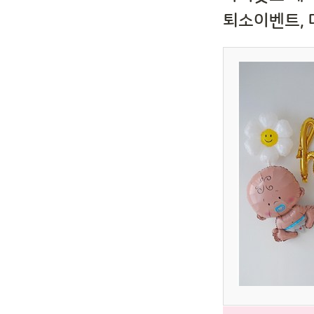
퇴소이벤트,