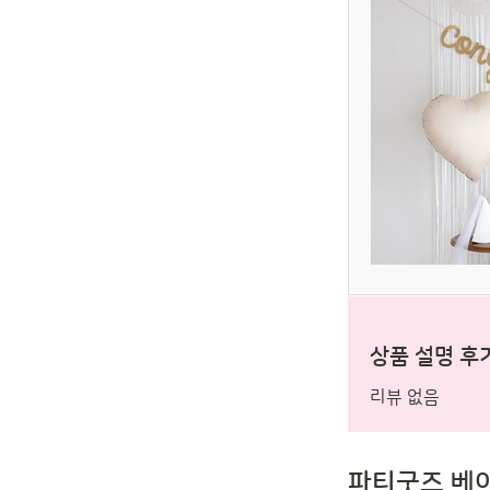
상품 설명 후
리뷰 없음
파티굿즈 베