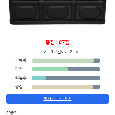
총점 : 87점
가로길이: 52cm
판매량
가격
리뷰수
평점
최저가 보러가기
상품평