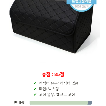
총점 : 85점
캐릭터 유무: 캐릭터 없음
타입: 박스형
고정 유무: 벨크로 고정
판매량