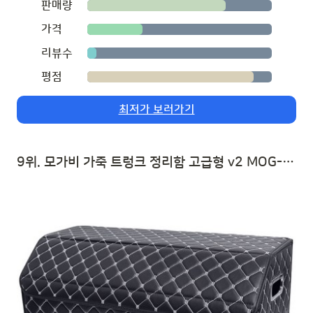
판매량
가격
리뷰수
평점
최저가 보러가기
9위. 모가비 가죽 트렁크 정리함 고급형 v2 MOG-222, 블랙 | 자동차 트렁크 수납함