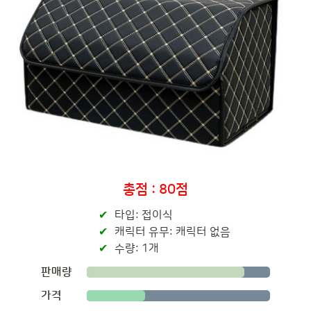
총점 : 80점
타입: 접이식
캐릭터 유무: 캐릭터 없음
수량: 1개
판매량
가격