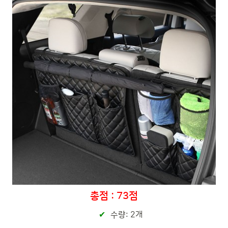
총점 : 73점
수량: 2개