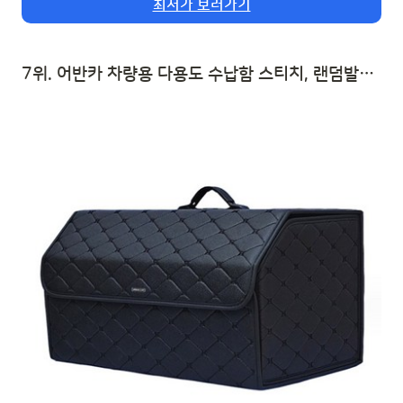
최저가 보러가기
7위. 어반카 차량용 다용도 수납함 스티치, 랜덤발송 | 자동차 트렁크 수납함