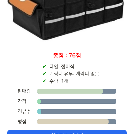
총점 : 76점
타입: 접이식
캐릭터 유무: 캐릭터 없음
수량: 1개
판매량
가격
리뷰수
평점